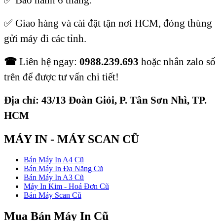
✅
Giao hàng và cài đặt tận nơi HCM, đóng thùng
gửi máy đi các tỉnh.
☎
Liên hệ ngay
:
0988.239.693
hoặc nhắn zalo số
trên để được tư vấn chi tiết!
Địa chỉ: 43/13 Đoàn Giỏi, P. Tân Sơn Nhì, TP.
HCM
MÁY IN - MÁY SCAN CŨ
Bán Máy In A4 Cũ
Bán Máy In Đa Năng Cũ
Bán Máy In A3 Cũ
Máy In Kim - Hoá Đơn Cũ
Bán Máy Scan Cũ
Mua Bán Máy In Cũ