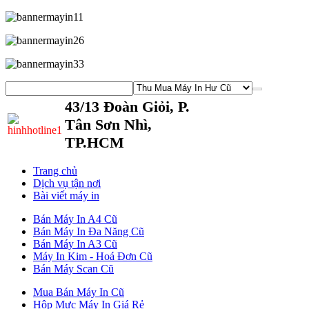
43/13 Đoàn Giỏi, P.
Tân Sơn Nhì,
TP.HCM
Trang chủ
Dịch vụ tận nơi
Bài viết máy in
Bán Máy In A4 Cũ
Bán Máy In Đa Năng Cũ
Bán Máy In A3 Cũ
Máy In Kim - Hoá Đơn Cũ
Bán Máy Scan Cũ
Mua Bán Máy In Cũ
Hộp Mực Máy In Giá Rẻ