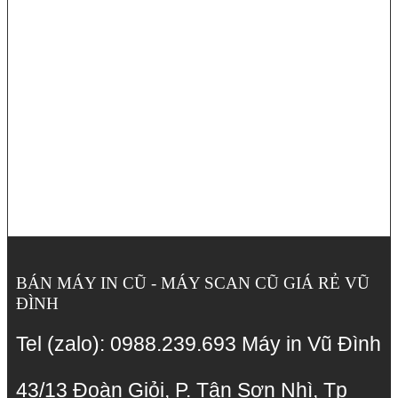
BÁN MÁY IN CŨ - MÁY SCAN CŨ GIÁ RẺ VŨ
ĐÌNH
Tel (zalo): 0988.239.693 Máy in Vũ Đình
43/13 Đoàn Giỏi, P. Tân Sơn Nhì, Tp