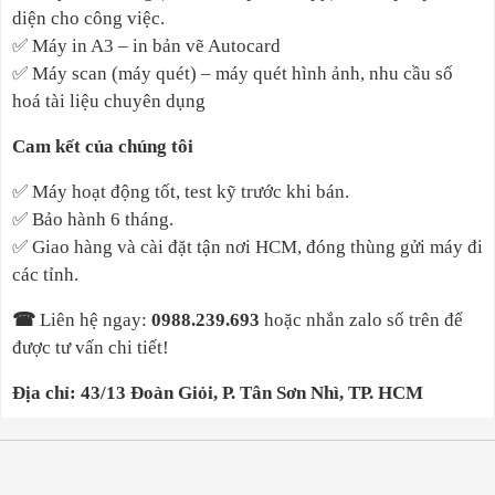
diện cho công việc.
✅
Máy in A3 – in bản vẽ Autocard
✅
Máy scan (máy quét) – máy quét hình ảnh, nhu cầu số
hoá tài liệu chuyên dụng
Cam kết của chúng tôi
✅
Máy hoạt động tốt, test kỹ trước khi bán.
✅
Bảo hành 6 tháng.
✅
Giao hàng và cài đặt tận nơi HCM, đóng thùng gửi máy đi
các tỉnh.
☎
Liên hệ ngay
:
0988.239.693
hoặc nhắn zalo số trên để
được tư vấn chi tiết!
Địa chỉ: 43/13 Đoàn Giỏi, P. Tân Sơn Nhì, TP. HCM