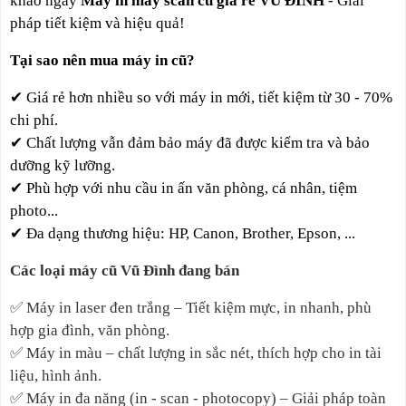
khảo ngay
Máy in máy scan cũ giá rẻ VŨ ĐÌNH
- Giải
pháp tiết kiệm và hiệu quả!
Tại sao nên mua máy in cũ?
✔
Giá rẻ hơn nhiều so với máy in mới,
tiết kiệm từ 30 - 70%
chi phí.
✔
Chất lượng vẫn đảm bảo máy đã được kiểm tra và bảo
dưỡng kỹ lưỡng.
✔
Phù hợp với nhu cầu in ấn văn phòng, cá nhân, tiệm
photo...
✔
Đa dạng thương hiệu: HP, Canon, Brother, Epson, ...
Các loại máy cũ Vũ Đình đang bán
✅
Máy in laser đen trắng – Tiết kiệm mực, in nhanh, phù
hợp gia đình, văn phòng.
✅
Máy in màu – chất lượng in sắc nét, thích hợp cho in tài
liệu, hình ảnh.
✅
Máy in đa năng (in - scan - photocopy) – Giải pháp toàn