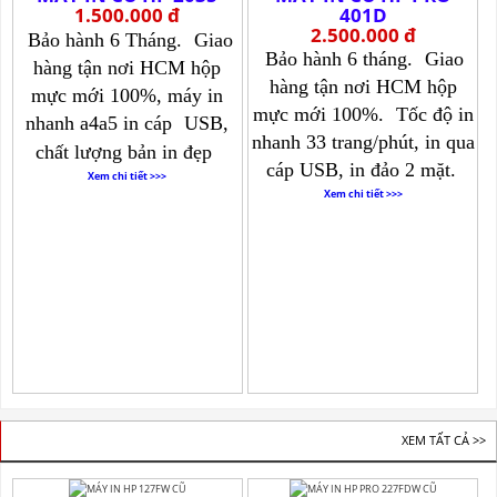
1.500.000 đ
401D
2.500.000 đ
Bảo hành 6 Tháng.
Giao
Bảo hành 6 tháng.
Giao
hàng tận nơi HCM hộp
hàng tận nơi HCM hộp
mực mới 100%, máy in
mực mới 100%.
Tốc độ in
nhanh a4a5 in cáp
USB,
nhanh 33 trang/phút, in qua
chất lượng bản in đẹp
cáp USB, in đảo 2 mặt.
Xem chi tiết >>>
Xem chi tiết >>>
BÁN MÁY IN ĐA NĂNG CŨ
XEM TẤT CẢ >>