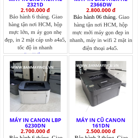
2321D
2366DW
2.100.000 đ
2.800.000 đ
Bảo hành 6 tháng. Giao
Bảo hành 06 tháng.
Giao
hàng tận nơi HCM, hộp
hàng tận nơi HCM, hộp
mực lớn, m
áy gọn nhẹ
mực mới máy gọn đẹp in
đẹp, in 2 mặt cáp usb a4a5,
nhanh, m
áy in wifi 2 mặt in
tốc độ in nhanh
điện thoại a4a5.
Xem chi tiết >>>
Xem chi tiết >>>
MÁY IN CANON LBP
MÁY IN CŨ CANON
6230DN
161DN
2.700.000 đ
2.500.000 đ
Bảo hành 6 tháng. Giao
Bảo hành 3 tháng. Giao