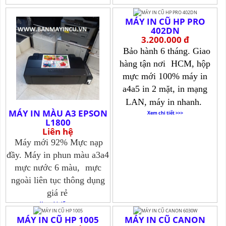
MÁY IN CŨ HP PRO
402DN
3.200.000 đ
Bảo hành 6 tháng. Giao
hàng tận nơi
HCM, hộp
mực mới 100% máy in
a4a5 in 2 mặt, in mạng
LAN, máy in nhanh.
MÁY IN MÀU A3 EPSON
Xem chi tiết >>>
L1800
Liên hệ
Máy mới 92% Mực nạp
đầy. Máy in phun màu a3a4
mực nước 6 màu,
mực
ngoài liên tục thông dụng
giá rẻ
Xem chi tiết >>>
MÁY IN CŨ HP 1005
MÁY IN CŨ CANON