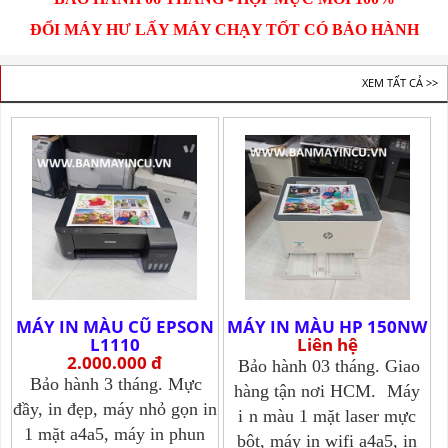
ĐỔI MÁY HƯ LẤY MÁY CHẠY TỐT CÓ BẢO HÀNH
BÁN MÁY IN A4 CŨ
XEM TẤT CẢ >>
MÁY IN MÀU CŨ EPSON
MÁY IN MÀU HP 150NW
L1110
Liên hệ
2.000.000 đ
Bảo hành 03 tháng. Giao
Bảo hành 3 tháng. Mực
hàng tận nơi HCM.
Máy
đầy, in đẹp, máy nhỏ gọn in
i
n màu 1 mặt laser mực
1 mặt a4a5, máy in phun
bột, máy in wifi a4a5, in