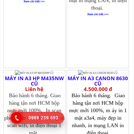
mặt in mạng LAN, in điện
Xem chi tiết >>>
thoại.
Xem chi tiết >>>
MÁY IN A3 HP M435NW
MÁY IN A3 CANON 8630
CŨ
CŨ
Liên hệ
4.500.000 đ
Bảo hành 6 tháng. Giao
Bảo hành 6 tháng.
Giao
hàng tận nơi HCM hộp
hàng tận nơi HCM hộp
mực mới 100%,
In scan
mực mới 100%, m
áy in 1
photo bản vẽ A3A4, máy in
mặt a3a4, máy đẹp in
0988 239 693
scan wifi, in điện thoại 1
nhanh, in mạng LAN in
mặt.
điện thoại