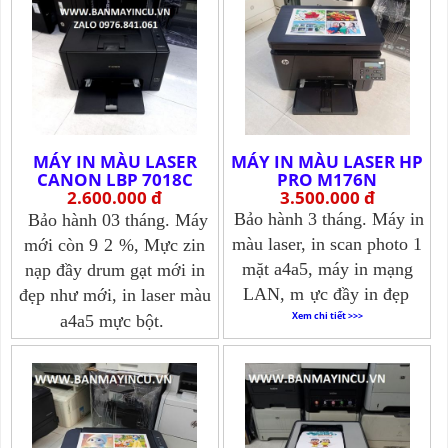
MÁY IN MÀU LASER
MÁY IN MÀU LASER HP
CANON LBP 7018C
PRO M176N
2.600.000 đ
3.500.000 đ
Bảo hành 3 tháng. Máy in
Bảo hành 03 tháng. Máy
màu laser, in scan photo 1
mới còn 9
2
%, Mực zin
mặt a4a5, máy in mạng
nạp đầy drum gạt mới in
LAN, m
ực đầy in đẹp
đẹp như mới, in laser màu
Xem chi tiết >>>
a4a5 mực bột.
Xem chi tiết >>>