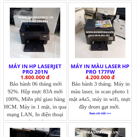
Xem chi tiết >>>
Xem chi tiết >>>
MÁY IN HP LASERJET
MÁY IN MÀU LASER HP
PRO 201N
PRO 177FW
1.800.000 đ
4.200.000 đ
Bảo hành 06 tháng mới
Bảo hành 3 tháng. Máy in
92%. Hộp mực 83A mới
màu laser, in scan photo 1
100%, Miễn phí giao hàng
mặt a4a5, máy in wifi, mực
HCM. Máy in 1 mặt, in qua
đầy drum gạt mới.
mạng LAN, In điện thoại
Xem chi tiết >>>
không dây
Xem chi tiết >>>