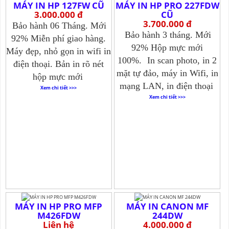
MÁY IN HP 127FW CŨ
MÁY IN HP PRO 227FDW
3.000.000 đ
CŨ
3.700.000 đ
Bảo hành 06 Tháng. Mới
Bảo hành 3 tháng. Mới
92% Miễn phí giao hàng.
92% Hộp mực mới
Máy đẹp, nhỏ gọn in wifi in
100%.
In scan photo, in 2
điện thoại. Bản in rõ nét
mặt tự đảo, máy in Wifi, in
hộp mực mới
mạng LAN, in điện thoại
Xem chi tiết >>>
Xem chi tiết >>>
MÁY IN HP PRO MFP
MÁY IN CANON MF
M426FDW
244DW
Liên hệ
4.000.000 đ