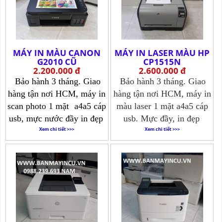
MÁY IN MÀU CANON
MÁY IN LASER MÀU HP
G2010 CŨ
CP1515N
2.200.000 đ
2.600.000 đ
Bảo hành 3 tháng. Giao
Bảo hành 3 tháng. Giao
hàng tận nơi HCM, máy in
hàng tận nơi HCM, máy in
scan photo 1 mặt
a4a5 cáp
màu laser 1 mặt a4a5 cáp
usb, mực nước đầy in đẹp
usb. Mực đầy, in đẹp
Xem chi tiết >>>
Xem chi tiết >>>