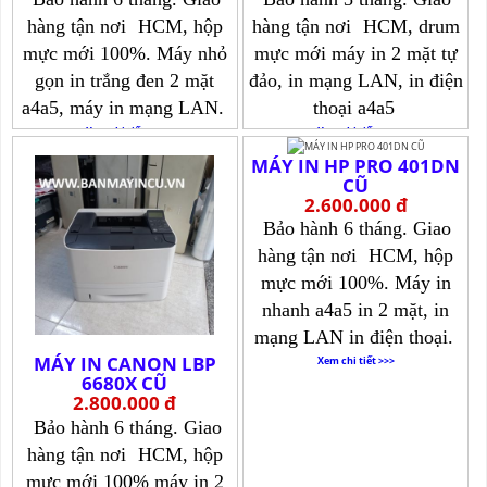
hàng tận nơi
HCM, hộp
hàng tận nơi
HCM, drum
mực mới 100%. Máy nhỏ
mực mới máy in 2 mặt tự
gọn in trắng đen 2 mặt
đảo, in mạng LAN, in điện
a4a5, máy in mạng LAN.
thoại a4a5
Xem chi tiết >>>
Xem chi tiết >>>
MÁY IN HP PRO 401DN
CŨ
2.600.000 đ
Bảo hành 6 tháng. Giao
hàng tận nơi
HCM, hộp
mực mới 100%. Máy in
nhanh a4a5 in 2 mặt, in
mạng LAN in điện thoại.
MÁY IN CANON LBP
Xem chi tiết >>>
6680X CŨ
2.800.000 đ
Bảo hành 6 tháng. Giao
hàng tận nơi
HCM, hộp
mực mới 100% máy in 2