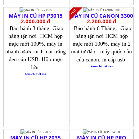
MÁY IN CŨ HP P3015
MÁY IN CŨ CANON 3300
2.000.000 đ
2.200.000 đ
Bảo hành 3 tháng. Giao
Bảo hành 6 Tháng.
Giao
hàng tận nơi
HCM hộp
hàng tận nơi HCM hộp
mực mới 100%, máy in
mực mới 100%, máy in 2
nhanh a4a5, in 1 mặt trắng
mặt tự đảo
, máy quốc dân
đen cáp USB. Hộp mực
của canon, in cáp usb
lớn
Xem chi tiết >>>
Xem chi tiết >>>
MÁY IN CŨ HP 2035
MÁY IN CŨ HP PRO