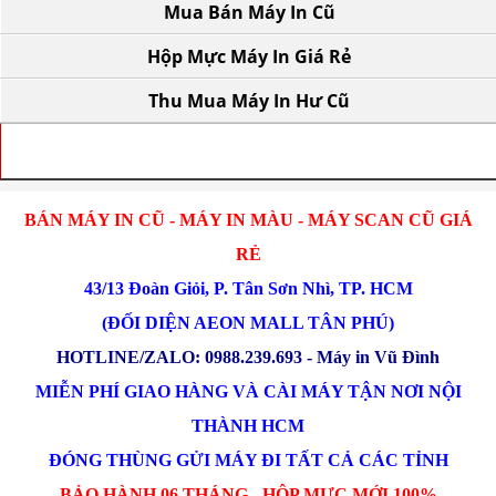
Mua Bán Máy In Cũ
Hộp Mực Máy In Giá Rẻ
Thu Mua Máy In Hư Cũ
TRANG CHỦ
BÁN MÁY IN CŨ - MÁY IN MÀU - MÁY SCAN CŨ GIÁ
RẺ
43/13 Đoàn Giỏi, P. Tân Sơn Nhì, TP. HCM
(ĐỐI DIỆN AEON MALL TÂN PHÚ)
HOTLINE/ZALO: 0988.239.693 - Máy in Vũ Đình
MIỄN PHÍ GIAO HÀNG VÀ CÀI MÁY TẬN NƠI NỘI
THÀNH HCM
ĐÓNG THÙNG GỬI MÁY ĐI TẤT CẢ CÁC TỈNH
BẢO HÀNH 06 THÁNG - HỘP MỰC MỚI 100%