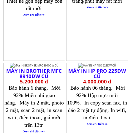
Thiết kế gọn đẹp máy còn
trang/phút máy rất mới
rất mới
Xem chi tiết >>>
Xem chi tiết >>>
MÁY IN BROTHER MFC
MÁY IN HP PRO 225DW
8910DW CŨ
CŨ
5.200.000 đ
4.000.000 đ
Bảo hành 6 tháng.
Mới
Bảo hành 06 tháng.
Mới
92% Miễn phí giao
92% Hộp mực mới
hàng.
Máy in 2 mặt, photo
100%.
In copy scan fax, in
2 mặt, scan 2 mặt, in scan
đảo 2 mặt tự động, In wifi,
wifi, điện thoại, giá mới
in điện thoại
trên 13tr
Xem chi tiết >>>
Xem chi tiết >>>