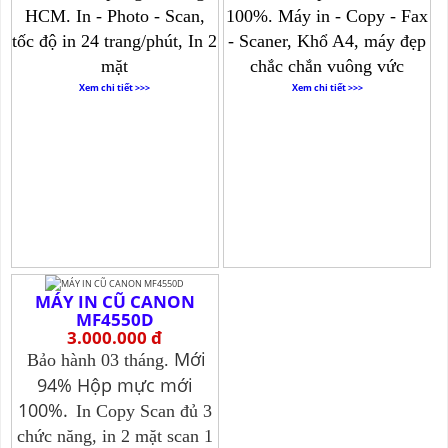
HCM.
In - Photo - Scan,
100%.
Máy in - Copy - Fax
tốc độ in 24 trang/phút, In 2
- Scaner, Khổ A4, máy đẹp
mặt
chắc chắn vuông vức
Xem chi tiết >>>
Xem chi tiết >>>
MÁY IN CŨ CANON
MF4550D
3.000.000 đ
Mới
Bảo hành 03 tháng.
94% Hộp mực mới
100%.
In Copy Scan đủ 3
chức năng, in 2 mặt scan 1