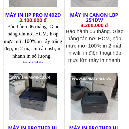
MÁY IN HP PRO M402D
MÁY IN CANON LBP
3.100.000 đ
251DW
3.200.000 đ
Bảo hành 06 tháng. Giao
Bảo hành 06 tháng. Giao
hàng tận nơi HCM, h
ộp
hàng tận nơi HCM, hộp
mực mới 100% m
áy trắng
mực mới 100% in 2 mặt,
đẹp, in 2 mặt in cáp usb, in
in wifi, in điện thoại hộp
nhanh in số lượng.
mực lớn máy in nhanh
Xem chi tiết >>>
a4a5.
Xem chi tiết >>>
MÁY IN BROTHER HL
MÁY IN BROTHER HL