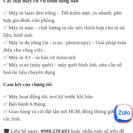
Các loại máy cũ Vũ Đình đang bán
✅
Máy in laser đen trắng – Tiết kiệm mực, in nhanh, phù
hợp gia đình, văn phòng.
✅
Máy in màu – chất lượng in sắc nét, thích hợp cho in tài
liệu, hình ảnh.
✅
Máy in đa năng (in - scan - photocopy) – Giải pháp toàn
diện cho công việc.
✅
Máy in A3 – in bản vẽ Autocard
✅
Máy scan (máy quét) – máy quét hình ảnh, nhu cầu số
hoá tài liệu chuyên dụng
Cam kết của chúng tôi
✅
Máy hoạt động tốt, test kỹ trước khi bán.
✅
Bảo hành 6 tháng.
✅
Giao hàng và cài đặt tận nơi HCM, đóng thùng gửi máy đi
các tỉnh.
☎
Liên hệ ngay
:
0988.239.693
hoặc nhắn zalo số trên để