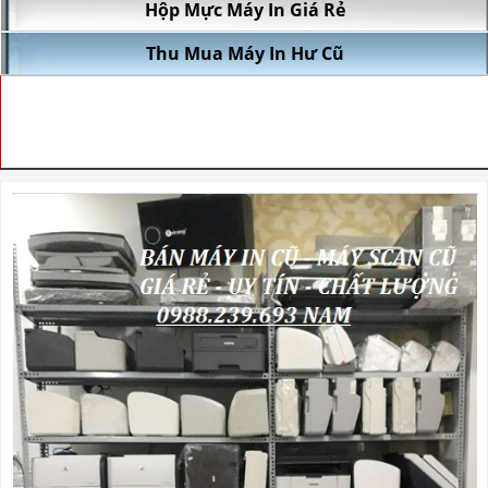
Hộp Mực Máy In Giá Rẻ
Thu Mua Máy In Hư Cũ
TRANG CHỦ
»
THU MUA MÁY IN HƯ CŨ
» THU MUA MÁY IN CŨ
QUẬN TÂN PHÚ