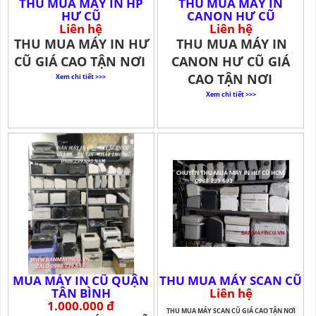
THU MUA MÁY IN HP
THU MUA MÁY IN
HƯ CŨ
CANON HƯ CŨ
Liên hệ
Liên hệ
THU MUA MÁY IN HƯ
THU MUA MÁY IN
CŨ GIÁ CAO TẬN NƠI
CANON HƯ CŨ GIÁ
CAO TẬN NƠI
Xem chi tiết >>>
Xem chi tiết >>>
MUA MÁY IN CŨ QUẬN
THU MUA MÁY SCAN CŨ
TÂN BÌNH
Liên hệ
1.000.000 đ
THU MUA MÁY SCAN CŨ GIÁ CAO TẬN NƠI