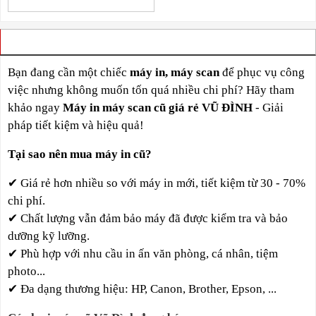
VÌ SAO BẠN NÊN CHỌN CHÚNG TÔI
Bạn đang cần một chiếc
máy in, máy scan
để phục vụ công
việc nhưng không muốn tốn quá nhiều chi phí? Hãy tham
khảo ngay
Máy in máy scan cũ giá rẻ VŨ ĐÌNH
- Giải
pháp tiết kiệm và hiệu quả!
Tại sao nên mua máy in cũ?
✔
Giá rẻ hơn nhiều so với máy in mới,
tiết kiệm từ 30 - 70%
chi phí.
✔
Chất lượng vẫn đảm bảo máy đã được kiểm tra và bảo
dưỡng kỹ lưỡng.
✔
Phù hợp với nhu cầu in ấn văn phòng, cá nhân, tiệm
photo...
✔
Đa dạng thương hiệu: HP, Canon, Brother, Epson, ...