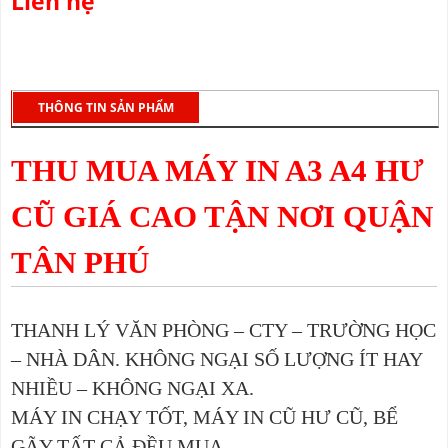
Liên hệ
THÔNG TIN SẢN PHẨM
THU MUA MÁY IN A3 A4 HƯ
CŨ GIÁ CAO TẬN NƠI QUẬN
TÂN PHÚ
THANH LÝ VĂN PHÒNG – CTY – TRƯỜNG HỌC
– NHÀ DÂN. KHÔNG NGẠI SỐ LƯỢNG ÍT HAY
NHIỀU – KHÔNG NGẠI XA.
MÁY IN CHẠY TỐT, MÁY IN CŨ HƯ CŨ, BỂ
GÃY TẤT CẢ ĐỀU MUA.