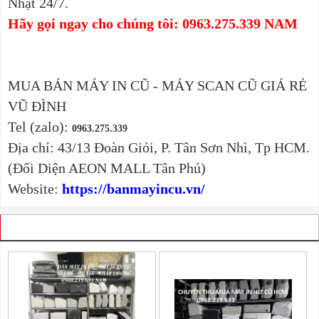
Nhật 24/7.
Hãy gọi ngay cho chúng tôi: 0963.275.339 NAM
MUA BÁN MÁY IN CŨ - MÁY SCAN CŨ GIÁ RẺ
VŨ ĐÌNH
Tel (zalo):
0963.275.339
Địa chỉ: 43/13 Đoàn Giỏi, P. Tân Sơn Nhì, Tp HCM.
(Đối Diện AEON MALL Tân Phú)
Website:
https://banmayincu.vn/
SẢN PHẨM CÙNG MỤC