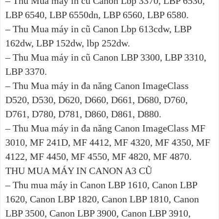
– Thu Mua máy in cũ Canon Lbp 3370, LBP 6530,
LBP 6540, LBP 6550dn, LBP 6560, LBP 6580.
– Thu Mua máy in cũ Canon Lbp 613cdw, LBP
162dw, LBP 152dw, lbp 252dw.
– Thu Mua máy in cũ Canon LBP 3300, LBP 3310,
LBP 3370.
– Thu Mua máy in đa năng Canon ImageClass
D520, D530, D620, D660, D661, D680, D760,
D761, D780, D781, D860, D861, D880.
– Thu Mua máy in đa năng Canon ImageClass MF
3010, MF 241D, MF 4412, MF 4320, MF 4350, MF
4122, MF 4450, MF 4550, MF 4820, MF 4870.
THU MUA MÁY IN CANON A3 CŨ
– Thu mua máy in Canon LBP 1610, Canon LBP
1620, Canon LBP 1820, Canon LBP 1810, Canon
LBP 3500, Canon LBP 3900, Canon LBP 3910,