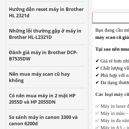
Hướng dẫn reset máy in Brother
HL 2321d
VÌ SAO BẠN
Bạn đang cần m
Những lỗi thường gặp ở máy in
Brother HL-L2321D
máy scan cũ gi
Tại sao nên mu
Đánh giá máy in Brother DCP-
B7535DW
✔
Giá rẻ hơn nh
✔
Chất lượng vẫ
Nên mua máy scan cũ hay
✔
Phù hợp với nh
không
✔
Đa dạng thương
Các loại máy c
Có nên mua máy in 2 mặt HP
2055D và HP 2055DN
✅
Máy in laser 
✅
Máy in màu – c
So sánh máy in canon 3300 và
✅
Máy in đa năn
canon 6200d
✅
Máy in A3 – i