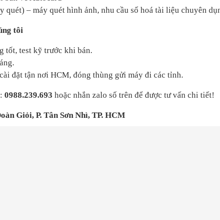
 quét) – máy quét hình ảnh, nhu cầu số hoá tài liệu chuyên dụ
úng tôi
tốt, test kỹ trước khi bán.
áng.
ài đặt tận nơi HCM, đóng thùng gửi máy đi các tỉnh.
:
0988.239.693
hoặc nhắn zalo số trên để được tư vấn chi tiết!
Đoàn Giỏi, P. Tân Sơn Nhì, TP. HCM