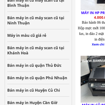
Bán máy in cũ máy scan cũ tại
Bình Thuận
MÁY IN HP P
4.000.
Bán máy in cũ máy scan cũ tại
Ninh Thuận
Bảo hành 06 t
Hộp mực mới 10
fax, in đảo 2 mặt 
Máy in màu cũ giá rẻ
in điện
Xem chi 
Bán máy in cũ máy scan cũ tại
Khánh Hoà
Bán máy in cũ quận Thủ Đức
Bán máy in cũ quận Phú Nhuận
Bán máy in cũ Huyện Củ Chi
Bán máy in Huyện Cần Giờ