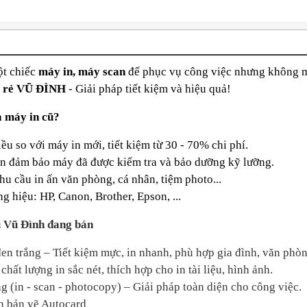
 NÊN CHỌN CHÚNG TÔI
ột chiếc
máy in, máy scan
để phục vụ công việc nhưng không m
á rẻ VŨ ĐÌNH
- Giải pháp tiết kiệm và hiệu quả!
a máy in cũ?
iều so với máy in mới,
tiết kiệm từ 30 - 70% chi phí.
n đảm bảo máy đã được kiểm tra và bảo dưỡng kỹ lưỡng.
u cầu in ấn văn phòng, cá nhân, tiệm photo...
 hiệu: HP, Canon, Brother, Epson, ...
ũ Vũ Đình đang bán
đen trắng – Tiết kiệm mực, in nhanh, phù hợp gia đình, văn phòn
hất lượng in sắc nét, thích hợp cho in tài liệu, hình ảnh.
g (in - scan - photocopy) – Giải pháp toàn diện cho công việc.
n bản vẽ Autocard