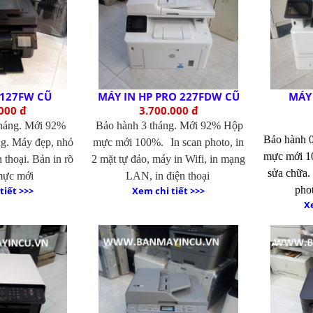
 127FW CŨ
MÁY IN HP PRO 227FDW CŨ
MÁY 
000 đ
3.700.000 đ
háng. Mới 92%
Bảo hành 3 tháng. Mới 92% Hộp
Bảo hành 
ng. Máy đẹp, nhỏ
mực mới 100%.
In scan photo, in
mực mới 1
n thoại. Bản in rõ
2 mặt tự đảo, máy in Wifi, in mạng
sửa chữa.
mực mới
LAN, in điện thoại
phot
tiết >>>
Xem chi tiết >>>
Xe