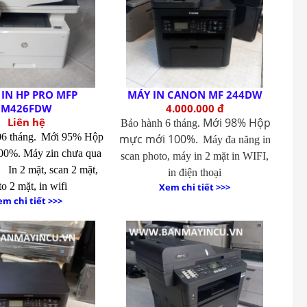
IN HP PRO MFP
MÁY IN CANON MF 244DW
M426FDW
4.000.000 đ
Liên hệ
Mới 98% Hộp
Bảo hành 6 tháng.
06 tháng.
Mới 95% Hộp
mực mới 100%.
Máy đa năng in
00%. Máy zin chưa qua
scan photo, máy in 2 mặt in WIFI,
In 2 mặt, scan 2 mặt,
in điện thoại
o 2 mặt, in wifi
Xem chi tiết >>>
m chi tiết >>>