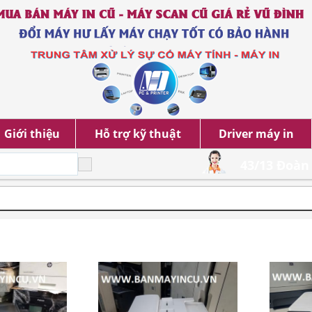
Giới thiệu
Hỗ trợ kỹ thuật
Driver máy in
43/13 Đoàn 
N MÁY IN ĐA NĂNG CŨ