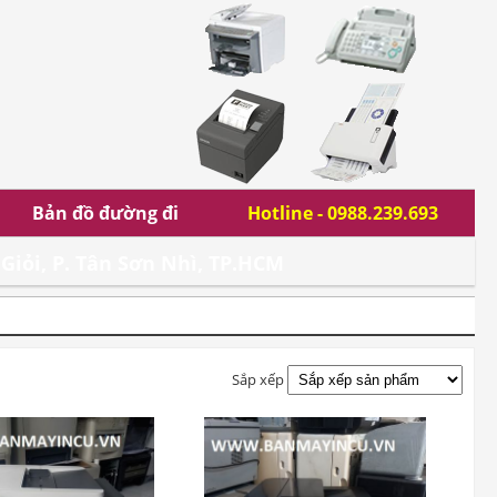
Bản đồ đường đi
Hotline - 0988.239.693
Giỏi, P. Tân Sơn Nhì, TP.HCM
Sắp xếp