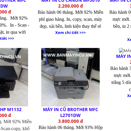
BROTHER MFC
MÁY IN CŨ CANON MF3010
MÁY IN 
0DW
2.200.000 đ
000 đ
Bảo hành 06 tháng.
Mới 92% Miễn
Bảo hành 
háng.
Mới 92%
phí giao hàng.
In, copy, scan, máy
mực mới
00%.
In - Scan -
đẹp, xài bền, linh kiện thay thế rẻ
bền, in 2
ặt, in qua wifi
Xem chi tiết >>>
tiết >>>
Xe
MÁY I
Bảo hành 3
mực mới
trắng 5 d
c
Xe
 HP M1132
MÁY IN CŨ BROTHER MFC
000 đ
L2701DW
3.800.000 đ
g.
Mới 92% Miễn
Bảo hành 06 tháng.
Mới 93% Hộp
-Scan-copy, khổ