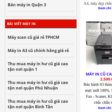
A4, máy đẹp chắc 
Bán máy in Quận 3
Xem chi 
BÀI VIẾT MÁY IN
Máy scan cũ giá rẻ TPHCM
Máy in A3 cũ chính hãng giá rẻ
Thu mua máy in hư cũ giá cao
tận nơi quận 1
MÁY IN CŨ C
2.500.
Thu mua máy in hư cũ giá cao
Bảo hành 03 thá
tận nơi quận Phú Nhuận
mực mới 100%.
Fax - Scaner, K
Thu mua máy in hư cũ giá cao
chắc chắn 
tận nơi quận Bình Tân
Xem chi 