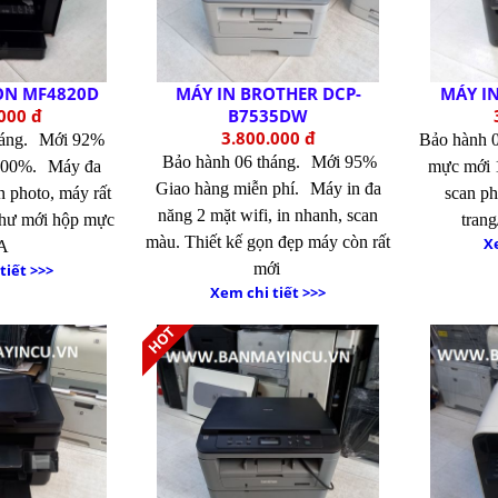
ON MF4820D
MÁY IN BROTHER DCP-
MÁY I
000 đ
B7535DW
3.800.000 đ
háng.
Mới 92%
Bảo hành 
Bảo hành 06 tháng.
Mới 95%
100%.
Máy đa
mực mới
Giao hàng miễn phí.
Máy in đa
n photo, máy rất
scan ph
năng 2 mặt wifi, in nhanh, scan
như mới hộp mực
trang
màu. Thiết kế gọn đẹp máy còn rất
Xe
A
mới
tiết >>>
Xem chi tiết >>>