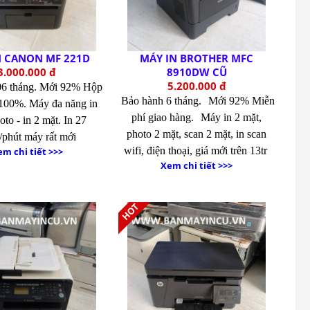
N CANON MF 221D
MÁY IN BROTHER MFC
3.000.000 đ
8910DW CŨ
5.200.000 đ
06 tháng.
Mới 92% Hộp
Bảo hành 6 tháng.
Mới 92% Miễn
 100%.
Máy đa năng in
phí giao hàng.
Máy in 2 mặt,
oto - in 2 mặt. In 27
photo 2 mặt, scan 2 mặt, in scan
/phút máy rất mới
wifi, điện thoại, giá mới trên 13tr
m chi tiết >>>
Xem chi tiết >>>