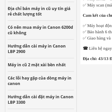
✅
Máy scan (máy
Địa chỉ bán máy in cũ uy tín giá
rẻ chất lượng tốt
Cam kết của ch
✅
Máy hoạt động 
Có nên mua máy in Canon 6200d
✅
Bảo hành 6 th
cũ không
✅
Giao hàng và c
Hướng dẫn cài máy in Canon
☎
Liên hệ ngay
LBP 2900
Địa chỉ: 43/13 
Máy in cũ 2 mặt xài bền nhất
Các lỗi hay gặp của dòng máy in
canon
Hướng dẫn cài đặt máy in Canon
LBP 3300