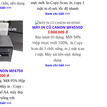
mực mới.
In-Copy-Scan, in, copy 2
chắn, tiện dụng.
tiết >>>
mặt, in rõ nét, tốc độ nhanh
Xem chi tiết >>>
MÁY IN CŨ CANON MF4550D
3.000.000 đ
Mới 94%
Bảo hành 03 tháng.
Hộp mực mới 100%.
In Copy
Scan đủ 3 chức năng, in 2 mặt scan
1 mặt. Máy xài bền mực thông
dụng
Xem chi tiết >>>
ANON MF4750
000 đ
ng.
Mới 95% Hộp
Máy in - Copy -
hổ A4, máy đẹp
vuông vức
tiết >>>