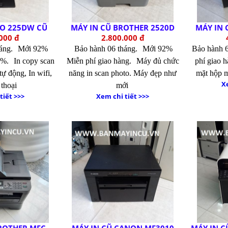
RO 225DW CŨ
MÁY IN CŨ BROTHER 2520D
MÁY IN
000 đ
2.800.000 đ
háng.
Mới 92%
Bảo hành 06 tháng.
Mới 92%
Bảo hành 6
0%.
In copy scan
Miễn phí giao hàng.
Máy đủ chức
phí giao 
tự động, In wifi,
năng in scan photo. Máy đẹp như
mặt hộp 
Xe
 thoại
mới
tiết >>>
Xem chi tiết >>>