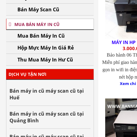
Bán Máy Scan Cũ
MUA BÁN MÁY IN CŨ
Mua Bán Máy In Cũ
MÁY IN HP
Hộp Mực Máy In Giá Rẻ
3.000.
Bảo hành 06 T
Thu Mua Máy In Hư Cũ
Miễn phí giao hà
gọn in wifi in điệ
DỊCH VỤ TẬN NƠI
nét hộp 
Xem chi 
Bán máy in cũ máy scan cũ tại
Huế
Bán máy in cũ máy scan cũ tại
Quảng Bình
Bán máy in cũ máy scan cũ tại