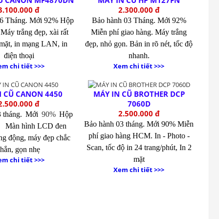
CŨ CANON MF4870DN
MÁY IN CŨ HP M127FN
3.100.000 đ
2.300.000 đ
06 Tháng.
Mới 92% Hộp
Bảo hành 03 Tháng.
Mới 92%
.
Máy trắng đẹp, xài rất
Miễn phí giao hàng.
Máy trắng
 mặt, in mạng LAN, in
đẹp, nhỏ gọn. Bản in rõ nét, tốc độ
điện thoại
nhanh.
m chi tiết >>>
Xem chi tiết >>>
N CŨ CANON 4450
MÁY IN CŨ BROTHER DCP
2.500.000 đ
7060D
2.500.000 đ
 tháng.
Mới
90%
Hộp
Bảo hành 03 tháng.
Mới 90% Miễn
.
Màn hình LCD đen
phí giao hàng HCM.
In - Photo -
òng động, máy đẹp chắc
Scan, tốc độ in 24 trang/phút, In 2
hắn, gọn nhẹ
mặt
m chi tiết >>>
Xem chi tiết >>>