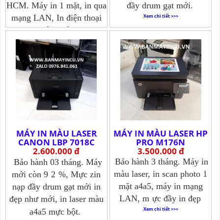
HCM. Máy in 1 mặt, in qua
đầy drum gạt mới.
mạng LAN, In điện thoại
Xem chi tiết >>>
không dây
Xem chi tiết >>>
MÁY IN MÀU LASER
MÁY IN MÀU LASER HP
CANON LBP 7018C
PRO M176N
2.600.000 đ
3.500.000 đ
Bảo hành 3 tháng. Máy in
Bảo hành 03 tháng. Máy
màu laser, in scan photo 1
mới còn 9
2
%, Mực zin
mặt a4a5, máy in mạng
nạp đầy drum gạt mới in
LAN, m
ực đầy in đẹp
đẹp như mới, in laser màu
Xem chi tiết >>>
a4a5 mực bột.