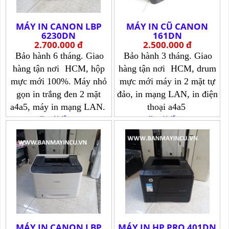
MÁY IN CANON LBP
MÁY IN CŨ CANON
6230DN
161DN
2.700.000 đ
2.500.000 đ
Bảo hành 6 tháng. Giao
Bảo hành 3 tháng. Giao
hàng tận nơi
HCM, hộp
hàng tận nơi
HCM, drum
mực mới 100%. Máy nhỏ
mực mới máy in 2 mặt tự
gọn in trắng đen 2 mặt
đảo, in mạng LAN, in điện
a4a5, máy in mạng LAN.
thoại a4a5
Xem chi tiết >>>
Xem chi tiết >>>
MÁY IN CANON LBP
MÁY IN HP PRO 401DN