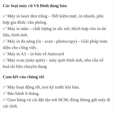
Các loại máy cũ Vũ Đình đang bán
✅
Máy in laser đen trắng – Tiết kiệm mực, in nhanh, phù
hợp gia đình, văn phòng.
✅
Máy in màu – chất lượng in sắc nét, thích hợp cho in tài
liệu, hình ảnh.
✅
Máy in đa năng (in - scan - photocopy) – Giải pháp toàn
diện cho công việc.
✅
Máy in A3 – in bản vẽ Autocard
✅
Máy scan (máy quét) – máy quét hình ảnh, nhu cầu số
hoá tài liệu chuyên dụng
Cam kết của chúng tôi
✅
Máy hoạt động tốt, test kỹ trước khi bán.
✅
Bảo hành 6 tháng.
✅
Giao hàng và cài đặt tận nơi HCM, đóng thùng gửi máy đi
các tỉnh.