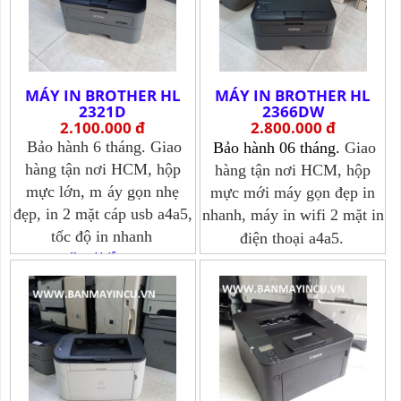
MÁY IN BROTHER HL
MÁY IN BROTHER HL
2321D
2366DW
2.100.000 đ
2.800.000 đ
Bảo hành 6 tháng. Giao
Bảo hành 06 tháng.
Giao
hàng tận nơi HCM, hộp
hàng tận nơi HCM, hộp
mực lớn, m
áy gọn nhẹ
mực mới máy gọn đẹp in
đẹp, in 2 mặt cáp usb a4a5,
nhanh, m
áy in wifi 2 mặt in
tốc độ in nhanh
điện thoại a4a5.
Xem chi tiết >>>
Xem chi tiết >>>