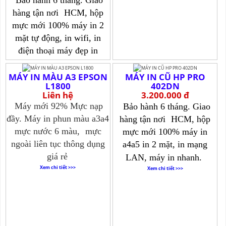
hàng tận nơi
HCM, hộp
mực mới 100% máy in 2
mặt tự động, in wifi, in
điện thoại máy đẹp in
nhanh
MÁY IN MÀU A3 EPSON
Xem chi tiết >>>
MÁY IN CŨ HP PRO
L1800
402DN
Liên hệ
3.200.000 đ
Máy mới 92% Mực nạp
Bảo hành 6 tháng. Giao
đầy. Máy in phun màu a3a4
hàng tận nơi
HCM, hộp
mực nước 6 màu,
mực
mực mới 100% máy in
ngoài liên tục thông dụng
a4a5 in 2 mặt, in mạng
giá rẻ
LAN, máy in nhanh.
Xem chi tiết >>>
Xem chi tiết >>>