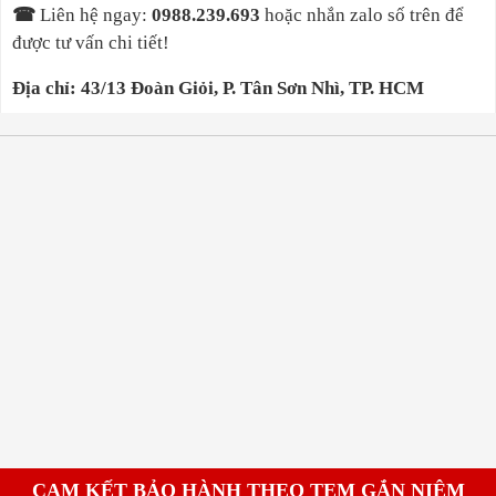
☎
Liên hệ ngay
:
0988.239.693
hoặc nhắn zalo số trên để
được tư vấn chi tiết!
Địa chỉ: 43/13 Đoàn Giỏi, P. Tân Sơn Nhì, TP. HCM
CAM KẾT BẢO HÀNH THEO TEM GẮN NIÊM