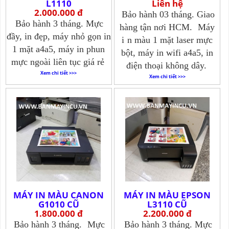
L1110
Liên hệ
2.000.000 đ
Bảo hành 03 tháng. Giao
Bảo hành 3 tháng. Mực
hàng tận nơi HCM.
Máy
đầy, in đẹp, máy nhỏ gọn in
i
n màu 1 mặt laser mực
1 mặt a4a5, máy in phun
bột, máy in wifi a4a5, in
mực ngoài liên tục giá rẻ
điện thoại không dây.
Xem chi tiết >>>
Xem chi tiết >>>
MÁY IN MÀU CANON
MÁY IN MÀU EPSON
G1010 CŨ
L3110 CŨ
1.800.000 đ
2.200.000 đ
Bảo hành 3 tháng.
Mực
Bảo hành 3 tháng. Mực