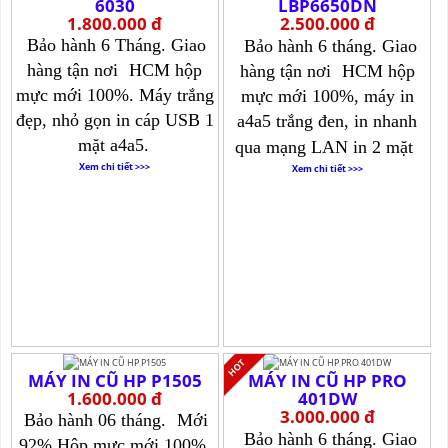
6030
LBP6650DN
1.800.000 đ
2.500.000 đ
Bảo hành 6 Tháng. Giao
Bảo hành 6 tháng. Giao
hàng tận nơi
HCM hộp
hàng tận nơi
HCM hộp
mực mới 100%. Máy trắng
mực mới 100%, máy in
đẹp, nhỏ gọn in cáp USB 1
a4a5 trắng đen, in nhanh
mặt a4a5.
qua mạng LAN in 2 mặt
Xem chi tiết >>>
Xem chi tiết >>>
MÁY IN CŨ HP P1505
MÁY IN CŨ HP PRO
1.600.000 đ
401DW
3.000.000 đ
Bảo hành 06 tháng.
Mới
Bảo hành 6 tháng. Giao
92% Hộp mực mới 100%.