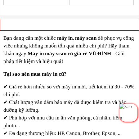
VÌ SAO BẠN NÊN CHỌN CHÚNG TÔI
Bạn đang cần một chiếc
máy in, máy scan
để phục vụ công
việc nhưng không muốn tốn quá nhiều chi phí? Hãy tham
khảo ngay
Máy in máy scan cũ giá rẻ VŨ ĐÌNH
- Giải
pháp tiết kiệm và hiệu quả!
Tại sao nên mua máy in cũ?
✔
Giá rẻ hơn nhiều so với máy in mới,
tiết kiệm từ 30 - 70%
chi phí.
✔
Chất lượng vẫn đảm bảo máy đã được kiểm tra và bảo
dưỡng kỹ lưỡng.
✔
Phù hợp với nhu cầu in ấn văn phòng, cá nhân, tiệm
photo...
✔
Đa dạng thương hiệu: HP, Canon, Brother, Epson, ...