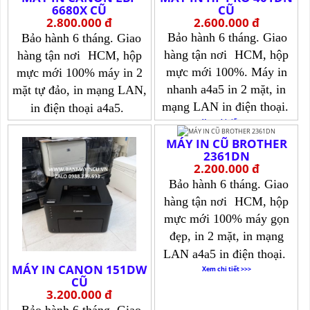
6680X CŨ
CŨ
2.800.000 đ
2.600.000 đ
Bảo hành 6 tháng. Giao
Bảo hành 6 tháng. Giao
hàng tận nơi
HCM, hộp
hàng tận nơi
HCM, hộp
mực mới 100%. Máy in
mực mới 100% máy in 2
nhanh a4a5 in 2 mặt, in
mặt tự đảo, in mạng LAN,
mạng LAN in điện thoại.
in điện thoại a4a5.
Xem chi tiết >>>
Xem chi tiết >>>
MÁY IN CŨ BROTHER
2361DN
2.200.000 đ
Bảo hành 6 tháng. Giao
hàng tận nơi
HCM, hộp
mực mới 100% máy gọn
đẹp, in 2 mặt, in mạng
LAN a4a5 in điện thoại.
MÁY IN CANON 151DW
Xem chi tiết >>>
CŨ
3.200.000 đ
Bảo hành 6 tháng. Giao