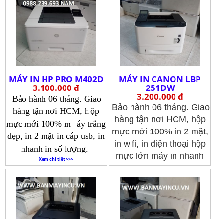
MÁY IN HP PRO M402D
MÁY IN CANON LBP
3.100.000 đ
251DW
3.200.000 đ
Bảo hành 06 tháng. Giao
Bảo hành 06 tháng. Giao
hàng tận nơi HCM, h
ộp
hàng tận nơi HCM, hộp
mực mới 100% m
áy trắng
mực mới 100% in 2 mặt,
đẹp, in 2 mặt in cáp usb, in
in wifi, in điện thoại hộp
nhanh in số lượng.
mực lớn máy in nhanh
Xem chi tiết >>>
a4a5.
Xem chi tiết >>>