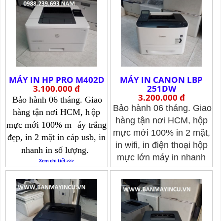
MÁY IN HP PRO M402D
MÁY IN CANON LBP
3.100.000 đ
251DW
3.200.000 đ
Bảo hành 06 tháng. Giao
Bảo hành 06 tháng. Giao
hàng tận nơi HCM, h
ộp
hàng tận nơi HCM, hộp
mực mới 100% m
áy trắng
mực mới 100% in 2 mặt,
đẹp, in 2 mặt in cáp usb, in
in wifi, in điện thoại hộp
nhanh in số lượng.
mực lớn máy in nhanh
Xem chi tiết >>>
a4a5.
Xem chi tiết >>>