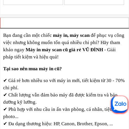
VÌ SAO BẠN NÊN CHỌN CHÚNG TÔI
Bạn đang cần một chiếc
máy in, máy scan
để phục vụ công
việc nhưng không muốn tốn quá nhiều chi phí? Hãy tham
khảo ngay
Máy in máy scan cũ giá rẻ VŨ ĐÌNH
- Giải
pháp tiết kiệm và hiệu quả!
Tại sao nên mua máy in cũ?
✔
Giá rẻ hơn nhiều so với máy in mới,
tiết kiệm từ 30 - 70%
chi phí.
✔
Chất lượng vẫn đảm bảo máy đã được kiểm tra và bảo
dưỡng kỹ lưỡng.
✔
Phù hợp với nhu cầu in ấn văn phòng, cá nhân, tiệm
photo...
✔
Đa dạng thương hiệu: HP, Canon, Brother, Epson, ...