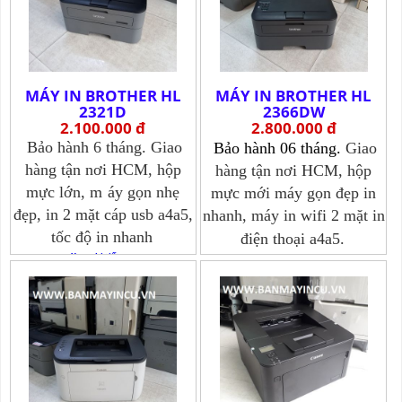
MÁY IN BROTHER HL
MÁY IN BROTHER HL
2321D
2366DW
2.100.000 đ
2.800.000 đ
Bảo hành 6 tháng. Giao
Bảo hành 06 tháng.
Giao
hàng tận nơi HCM, hộp
hàng tận nơi HCM, hộp
mực lớn, m
áy gọn nhẹ
mực mới máy gọn đẹp in
đẹp, in 2 mặt cáp usb a4a5,
nhanh, m
áy in wifi 2 mặt in
tốc độ in nhanh
điện thoại a4a5.
Xem chi tiết >>>
Xem chi tiết >>>