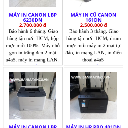
MÁY IN CANON LBP
MÁY IN CŨ CANON
6230DN
161DN
2.700.000 đ
2.500.000 đ
Bảo hành 6 tháng. Giao
Bảo hành 3 tháng. Giao
hàng tận nơi
HCM, hộp
hàng tận nơi
HCM, drum
mực mới 100%. Máy nhỏ
mực mới máy in 2 mặt tự
gọn in trắng đen 2 mặt
đảo, in mạng LAN, in điện
a4a5, máy in mạng LAN.
thoại a4a5
Xem chi tiết >>>
Xem chi tiết >>>
MÁY IN CANON LBP
MÁY IN HP PRO 401DN