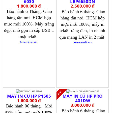
6030
LBP6650DN
1.800.000 đ
2.500.000 đ
Bảo hành 6 Tháng. Giao
Bảo hành 6 tháng. Giao
hàng tận nơi
HCM hộp
hàng tận nơi
HCM hộp
mực mới 100%. Máy trắng
mực mới 100%, máy in
đẹp, nhỏ gọn in cáp USB 1
a4a5 trắng đen, in nhanh
mặt a4a5.
qua mạng LAN in 2 mặt
Xem chi tiết >>>
Xem chi tiết >>>
MÁY IN CŨ HP P1505
MÁY IN CŨ HP PRO
1.600.000 đ
401DW
3.000.000 đ
Bảo hành 06 tháng.
Mới
Bảo hành 6 tháng. Giao
92% Hộp mực mới 100%.