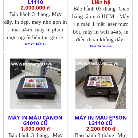
L1110
Liên hệ
2.000.000 đ
Bảo hành 03 tháng. Giao
Bảo hành 3 tháng. Mực
hàng tận nơi HCM.
Máy
đầy, in đẹp, máy nhỏ gọn in
i
n màu 1 mặt laser mực
1 mặt a4a5, máy in phun
bột, máy in wifi a4a5, in
mực ngoài liên tục giá rẻ
điện thoại không dây.
Xem chi tiết >>>
Xem chi tiết >>>
MÁY IN MÀU CANON
MÁY IN MÀU EPSON
G1010 CŨ
L3110 CŨ
1.800.000 đ
2.200.000 đ
Bảo hành 3 tháng.
Mực
Bảo hành 3 tháng. Mực