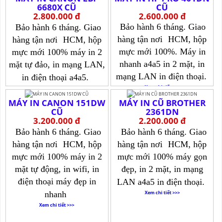
6680X CŨ
CŨ
2.800.000 đ
2.600.000 đ
Bảo hành 6 tháng. Giao
Bảo hành 6 tháng. Giao
hàng tận nơi
HCM, hộp
hàng tận nơi
HCM, hộp
mực mới 100%. Máy in
mực mới 100% máy in 2
nhanh a4a5 in 2 mặt, in
mặt tự đảo, in mạng LAN,
mạng LAN in điện thoại.
in điện thoại a4a5.
Xem chi tiết >>>
Xem chi tiết >>>
MÁY IN CANON 151DW
MÁY IN CŨ BROTHER
CŨ
2361DN
3.200.000 đ
2.200.000 đ
Bảo hành 6 tháng. Giao
Bảo hành 6 tháng. Giao
hàng tận nơi
HCM, hộp
hàng tận nơi
HCM, hộp
mực mới 100% máy in 2
mực mới 100% máy gọn
mặt tự động, in wifi, in
đẹp, in 2 mặt, in mạng
điện thoại máy đẹp in
LAN a4a5 in điện thoại.
nhanh
Xem chi tiết >>>
Xem chi tiết >>>