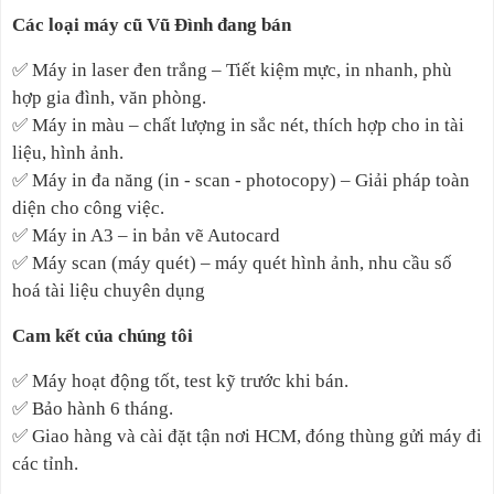
Các loại máy cũ Vũ Đình đang bán
✅
Máy in laser đen trắng – Tiết kiệm mực, in nhanh, phù
hợp gia đình, văn phòng.
✅
Máy in màu – chất lượng in sắc nét, thích hợp cho in tài
liệu, hình ảnh.
✅
Máy in đa năng (in - scan - photocopy) – Giải pháp toàn
diện cho công việc.
✅
Máy in A3 – in bản vẽ Autocard
✅
Máy scan (máy quét) – máy quét hình ảnh, nhu cầu số
hoá tài liệu chuyên dụng
Cam kết của chúng tôi
✅
Máy hoạt động tốt, test kỹ trước khi bán.
✅
Bảo hành 6 tháng.
✅
Giao hàng và cài đặt tận nơi HCM, đóng thùng gửi máy đi
các tỉnh.