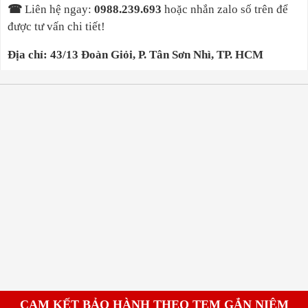
☎
Liên hệ ngay
:
0988.239.693
hoặc nhắn zalo số trên để
được tư vấn chi tiết!
Địa chỉ: 43/13 Đoàn Giỏi, P. Tân Sơn Nhì, TP. HCM
CAM KẾT BẢO HÀNH THEO TEM GẮN NIÊM