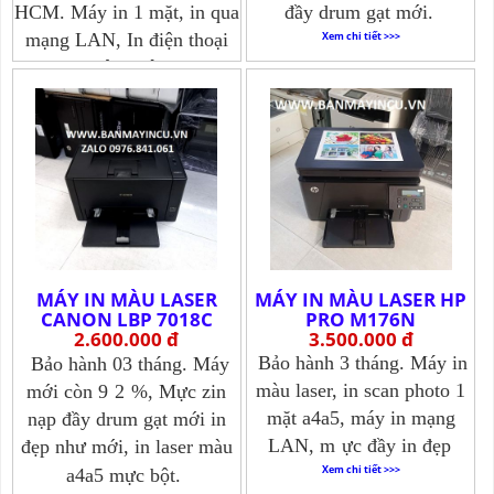
HCM. Máy in 1 mặt, in qua
đầy drum gạt mới.
mạng LAN, In điện thoại
Xem chi tiết >>>
không dây
Xem chi tiết >>>
MÁY IN MÀU LASER
MÁY IN MÀU LASER HP
CANON LBP 7018C
PRO M176N
2.600.000 đ
3.500.000 đ
Bảo hành 3 tháng. Máy in
Bảo hành 03 tháng. Máy
màu laser, in scan photo 1
mới còn 9
2
%, Mực zin
mặt a4a5, máy in mạng
nạp đầy drum gạt mới in
LAN, m
ực đầy in đẹp
đẹp như mới, in laser màu
Xem chi tiết >>>
a4a5 mực bột.