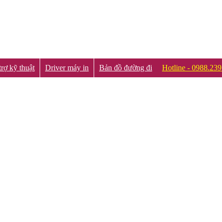
rợ kỹ thuật
Driver máy in
Bản đồ đường đi
Hotline - 0988.23