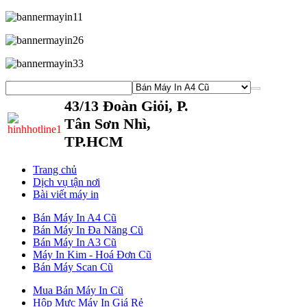
43/13 Đoàn Giỏi, P.
Tân Sơn Nhì,
TP.HCM
Trang chủ
Dịch vụ tận nơi
Bài viết máy in
Bán Máy In A4 Cũ
Bán Máy In Đa Năng Cũ
Bán Máy In A3 Cũ
Máy In Kim - Hoá Đơn Cũ
Bán Máy Scan Cũ
Mua Bán Máy In Cũ
Hộp Mực Máy In Giá Rẻ