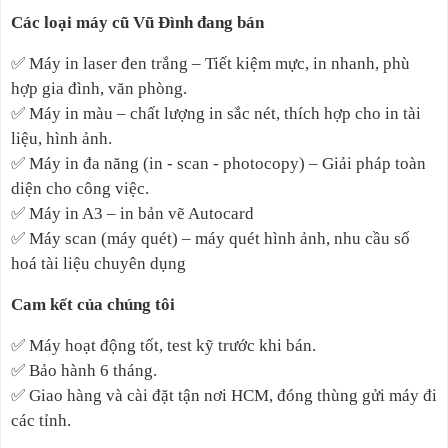
Các loại máy cũ Vũ Đình đang bán
✅
Máy in laser đen trắng – Tiết kiệm mực, in nhanh, phù
hợp gia đình, văn phòng.
✅
Máy in màu – chất lượng in sắc nét, thích hợp cho in tài
liệu, hình ảnh.
✅
Máy in đa năng (in - scan - photocopy) – Giải pháp toàn
diện cho công việc.
✅
Máy in A3 – in bản vẽ Autocard
✅
Máy scan (máy quét) – máy quét hình ảnh, nhu cầu số
hoá tài liệu chuyên dụng
Cam kết của chúng tôi
✅
Máy hoạt động tốt, test kỹ trước khi bán.
✅
Bảo hành 6 tháng.
✅
Giao hàng và cài đặt tận nơi HCM, đóng thùng gửi máy đi
các tỉnh.