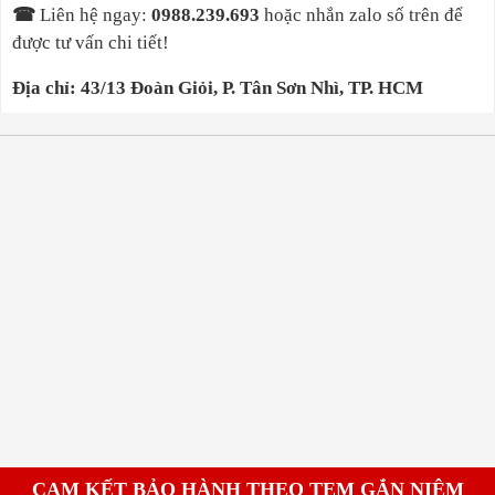
☎
Liên hệ ngay
:
0988.239.693
hoặc nhắn zalo số trên để
được tư vấn chi tiết!
Địa chỉ: 43/13 Đoàn Giỏi, P. Tân Sơn Nhì, TP. HCM
CAM KẾT BẢO HÀNH THEO TEM GẮN NIÊM