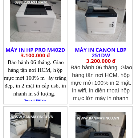
MÁY IN HP PRO M402D
MÁY IN CANON LBP
3.100.000 đ
251DW
3.200.000 đ
Bảo hành 06 tháng. Giao
Bảo hành 06 tháng. Giao
hàng tận nơi HCM, h
ộp
hàng tận nơi HCM, hộp
mực mới 100% m
áy trắng
mực mới 100% in 2 mặt,
đẹp, in 2 mặt in cáp usb, in
in wifi, in điện thoại hộp
nhanh in số lượng.
mực lớn máy in nhanh
Xem chi tiết >>>
a4a5.
Xem chi tiết >>>