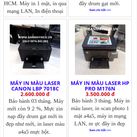
HCM. Máy in 1 mặt, in qua
đầy drum gạt mới.
mạng LAN, In điện thoại
Xem chi tiết >>>
không dây
Xem chi tiết >>>
MÁY IN MÀU LASER
MÁY IN MÀU LASER HP
CANON LBP 7018C
PRO M176N
2.600.000 đ
3.500.000 đ
Bảo hành 3 tháng. Máy in
Bảo hành 03 tháng. Máy
màu laser, in scan photo 1
mới còn 9
2
%, Mực zin
mặt a4a5, máy in mạng
nạp đầy drum gạt mới in
LAN, m
ực đầy in đẹp
đẹp như mới, in laser màu
Xem chi tiết >>>
a4a5 mực bột.