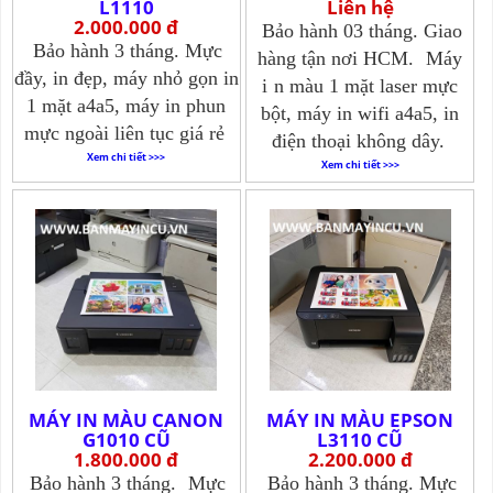
L1110
Liên hệ
2.000.000 đ
Bảo hành 03 tháng. Giao
Bảo hành 3 tháng. Mực
hàng tận nơi HCM.
Máy
đầy, in đẹp, máy nhỏ gọn in
i
n màu 1 mặt laser mực
1 mặt a4a5, máy in phun
bột, máy in wifi a4a5, in
mực ngoài liên tục giá rẻ
điện thoại không dây.
Xem chi tiết >>>
Xem chi tiết >>>
MÁY IN MÀU CANON
MÁY IN MÀU EPSON
G1010 CŨ
L3110 CŨ
1.800.000 đ
2.200.000 đ
Bảo hành 3 tháng.
Mực
Bảo hành 3 tháng. Mực