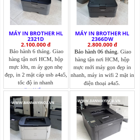
MÁY IN BROTHER HL
MÁY IN BROTHER HL
2321D
2366DW
2.100.000 đ
2.800.000 đ
Bảo hành 6 tháng. Giao
Bảo hành 06 tháng.
Giao
hàng tận nơi HCM, hộp
hàng tận nơi HCM, hộp
mực lớn, m
áy gọn nhẹ
mực mới máy gọn đẹp in
đẹp, in 2 mặt cáp usb a4a5,
nhanh, m
áy in wifi 2 mặt in
tốc độ in nhanh
điện thoại a4a5.
Xem chi tiết >>>
Xem chi tiết >>>