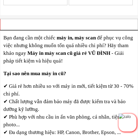
VÌ SAO BẠN NÊN CHỌN CHÚNG TÔI
Bạn đang cần một chiếc
máy in, máy scan
để phục vụ công
việc nhưng không muốn tốn quá nhiều chi phí? Hãy tham
khảo ngay
Máy in máy scan cũ giá rẻ VŨ ĐÌNH
- Giải
pháp tiết kiệm và hiệu quả!
Tại sao nên mua máy in cũ?
✔
Giá rẻ hơn nhiều so với máy in mới,
tiết kiệm từ 30 - 70%
chi phí.
✔
Chất lượng vẫn đảm bảo máy đã được kiểm tra và bảo
dưỡng kỹ lưỡng.
✔
Phù hợp với nhu cầu in ấn văn phòng, cá nhân, tiệm
photo...
✔
Đa dạng thương hiệu: HP, Canon, Brother, Epson, ...