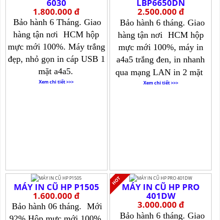
6030
LBP6650DN
1.800.000 đ
2.500.000 đ
Bảo hành 6 Tháng. Giao
Bảo hành 6 tháng. Giao
hàng tận nơi
HCM hộp
hàng tận nơi
HCM hộp
mực mới 100%. Máy trắng
mực mới 100%, máy in
đẹp, nhỏ gọn in cáp USB 1
a4a5 trắng đen, in nhanh
mặt a4a5.
qua mạng LAN in 2 mặt
Xem chi tiết >>>
Xem chi tiết >>>
MÁY IN CŨ HP P1505
MÁY IN CŨ HP PRO
1.600.000 đ
401DW
3.000.000 đ
Bảo hành 06 tháng.
Mới
Bảo hành 6 tháng. Giao
92% Hộp mực mới 100%.